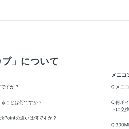
カブ」について
？
メニコ
何ですか？
Q.メニ
きることは何ですか？
Q.何ポ
トに交
ckPointの違いは何ですか？
Q.30